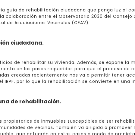
a guía de rehabilitación ciudadana que ponga luz al com
 la colaboración entre el Observatorio 2030 del Consejo 
al de Asociaciones Vecinales (CEAV).
ación ciudadana.
ficios de rehabilitar su vivienda. Además, se expone la
orienta en los pasos requeridos para que el proceso de r
yudas creadas recientemente nos va a permitir tener acc
l IRPF, por lo que la rehabilitación se convierte en una 
ana de rehabilitación.
s propietarios de inmuebles susceptibles de ser rehabili
omunidades de vecinos. También va dirigida a promover l
eble, que actuarán en estos casos a modo de propietari