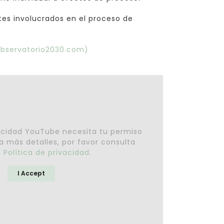
tes involucrados en el proceso de
(observatorio2030.com)
acidad YouTube necesita tu permiso
a más detalles, por favor consulta
a
Política de privacidad
.
I Accept