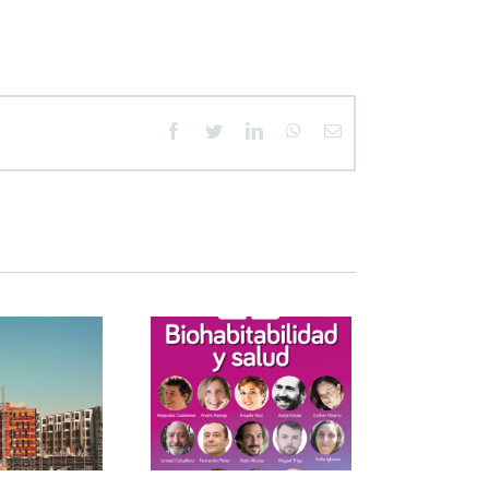
facebook
twitter
linkedin
whatsapp
Correo
electrónico